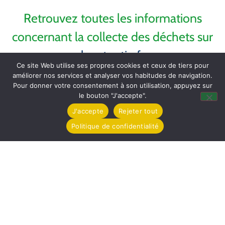
Retrouvez toutes les informations
concernant la collecte des déchets sur
lecotentin.fr
Ce site Web utilise ses propres cookies et ceux de tiers pour
améliorer nos services et analyser vos habitudes de navigation.
Pour donner votre consentement à son utilisation, appuyez sur
le bouton "J'accepte".
J'accepte
Rejeter tout
Politique de confidentialité
Mairie de Tollevast
1 Le Bourg – 50470 TOLLEVAST
Tel. : 02 33 52 01 80