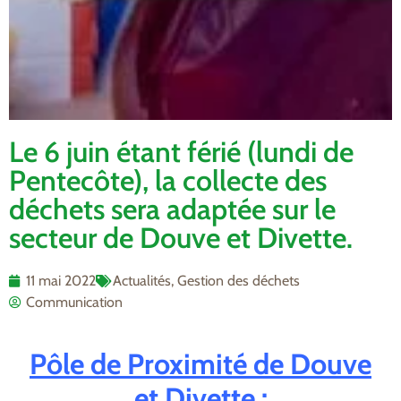
Le 6 juin étant férié (lundi de
Pentecôte), la collecte des
déchets sera adaptée sur le
secteur de Douve et Divette.
11 mai 2022
Actualités
,
Gestion des déchets
Communication
Pôle de Proximité de Douve
et Divette :