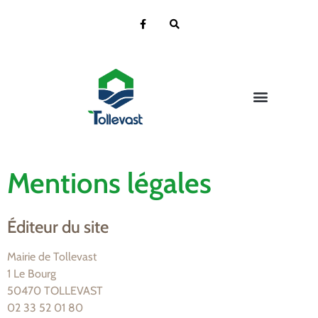
Vie de la Mairie
Vie pratique
Vie Citoyenne
Ecole & Jeunesse
Vie Culturelle
Contact et localisation
Mentions légales
Éditeur du site
Mairie de Tollevast
1 Le Bourg
50470 TOLLEVAST
02 33 52 01 80