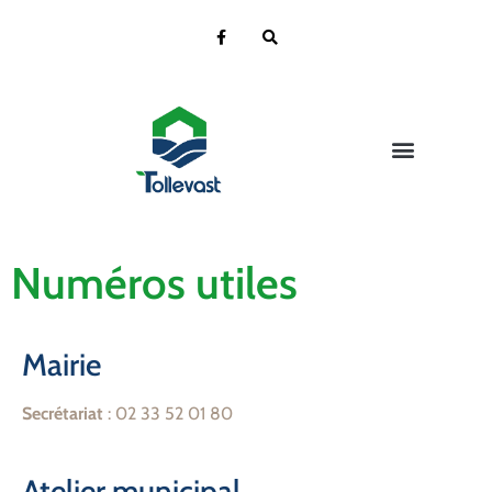
Vie de la Mairie
Vie pratique
Vie Citoyenne
Ecole & Jeunesse
Vie Culturelle
Contact et localisation
Numéros utiles
Mairie
Secrétariat
: 02 33 52 01 80
Atelier municipal