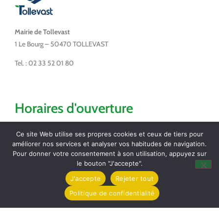
Mairie de Tollevast
1 Le Bourg – 50470 TOLLEVAST
Tel. : 02 33 52 01 80
Horaires d'ouverture
Lundi de 14h à 17h
Ce site Web utilise ses propres cookies et ceux de tiers pour
Mardi de 16h à 18h
améliorer nos services et analyser vos habitudes de navigation.
Jeudi de 8h30 à 12h
Pour donner votre consentement à son utilisation, appuyez sur
le bouton "J'accepte".
Vendredi de 16h à 18h
J'accepte
Rejeter tout
Partagez / Imprimez
Politique de confidentialité