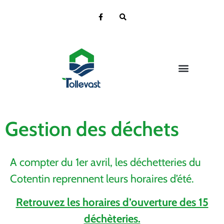
Vie de la Mairie
Vie pratique
Vie Citoyenne
Ecole & Jeunesse
Vie Culturelle
Contact et localisation
Gestion des déchets
A compter du 1er avril, les déchetteries du
Cotentin reprennent leurs horaires d’été.
Retrouvez les horaires d’ouverture des 15
déchèteries.