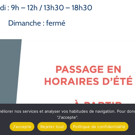
i : 9h – 12h / 13h30 – 18h30
Dimanche : fermé
méliorer nos services et analyser vos habitudes de navigation. Pour do
"J'accepte".
J'accepte
Rejeter tout
Politique de confidentialité