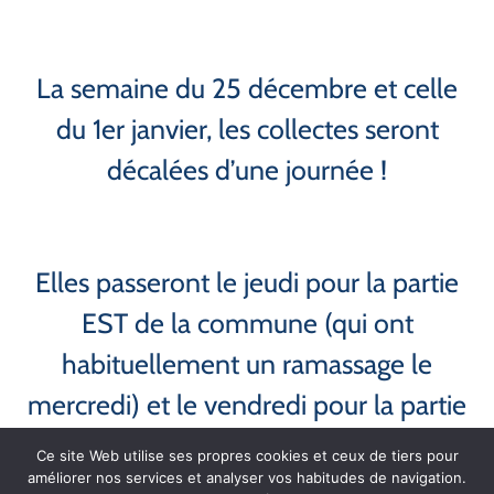
La semaine du 25 décembre et celle
du 1er janvier, les collectes seront
décalées d’une journée !
Elles passeront le jeudi pour la partie
EST de la commune (qui ont
habituellement un ramassage le
mercredi) et le vendredi pour la partie
OUEST (qui ont, quant à eux, un
Ce site Web utilise ses propres cookies et ceux de tiers pour
améliorer nos services et analyser vos habitudes de navigation.
ramassage le jeudi).