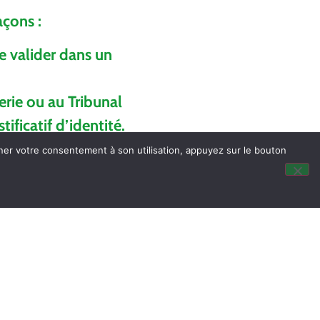
açons :
de valider dans un
rie ou au Tribunal
ificatif d’identité.
votre mandataire (la
nner votre consentement à son utilisation, appuyez sur le bouton
eut être retrouvé
r le site
service-
nt dans le bureau de
 ce même