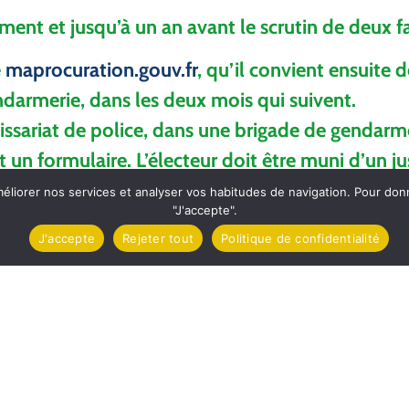
ent et jusqu’à un an avant le scrutin de deux f
e
maprocuration.gouv.fr
, qu’il convient ensuite 
darmerie, dans les deux mois qui suivent.
sariat de police, dans une brigade de gendarme
 un formulaire. L’électeur doit être muni d’un just
vez connaître le Numéro national d’électeur de 
méliorer nos services et analyser vos habitudes de navigation. Pour do
"J'accepte".
méro est inscrit sur les cartes électorales et p
J'accepte
Rejeter tout
Politique de confidentialité
ion électorale.
é ou reçu une procuration en vous connectant su
euvent pas se déplacer pour voter personnelleme
tion consulaire peuvent donner procuration via