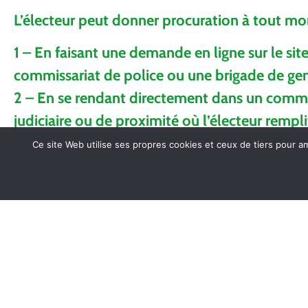
L’électeur peut donner procuration à tout mom
1 – En faisant une demande en ligne sur le sit
commissariat de police ou une brigade de gen
2 – En se rendant directement dans un commis
judiciaire ou de proximité où l’électeur remplit
Important
: pour donner procuration, vous de
Ce site Web utilise ses propres cookies et ceux de tiers pour a
personne à qui vous donnez procuration). Ce nu
directement en ligne en interrogeant sa situat
Vous pouvez vérifier que vous avez bien donn
public.fr.
Les Français établis hors de France qui ne p
vote de leur commune ou de leur circonscrip