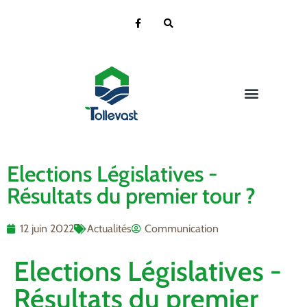
Vie de la Mairie
Vie pratique
Vie Citoyenne
Ecole & Jeunesse
Vie Culturelle
Contact et localisation
Elections Législatives -
Résultats du premier tour ?
12 juin 2022
Actualités
Communication
Elections Législatives -
Résultats du premier