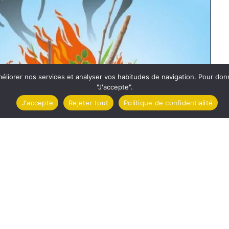
méliorer nos services et analyser vos habitudes de navigation. Pour do
"J'accepte".
J'accepte
Rejeter tout
Politique de confidentialité