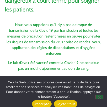
dangereux à court terme pour soigner
les patients.
Nous vous rappelons qu’il n’y a pas de risque de
transmission de la Covid 19 par transfusion et toutes les
mesures de précaution restent mises en œuvre pour éviter
les risques de transmission du virus : prise de rendez-vous,
application des règles de distanciations et d’hygiène
renforcées.
Le fait d’avoir été vacciné contre la Covid-19 ne constitue
pas un motif d’ajournement au don de sang.
Ce site Web utilise ses propres cookies et ceux de tiers pour
améliorer nos services et analyser vos habitudes de navigation.
Pour donner votre consentement à son utilisation, appuyez sur
le bouton "J'accepte".
J'accepte
Rejeter tout