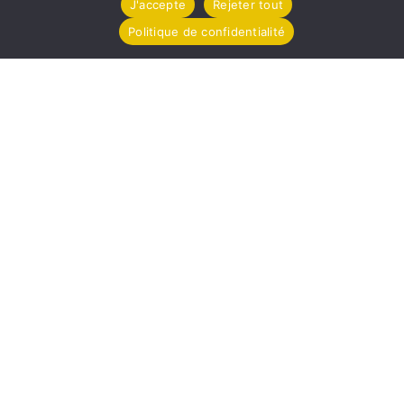
J'accepte
Rejeter tout
Téléchargez le Compte Rendu
Politique de confidentialité
Mairie de Tollevast
1 Le Bourg – 50470 TOLLEVAST
Tel. : 02 33 52 01 80
Horaires d'ouverture
Lundi de 14h à 17h