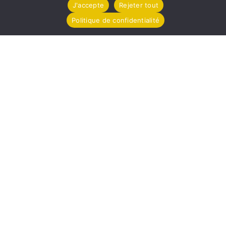
J'accepte
Rejeter tout
Téléchargez le Compte Rendu
Politique de confidentialité
Mairie de Tollevast
1 Le Bourg – 50470 TOLLEVAST
Tel. : 02 33 52 01 80
Horaires d'ouverture
Lundi de 14h à 17h