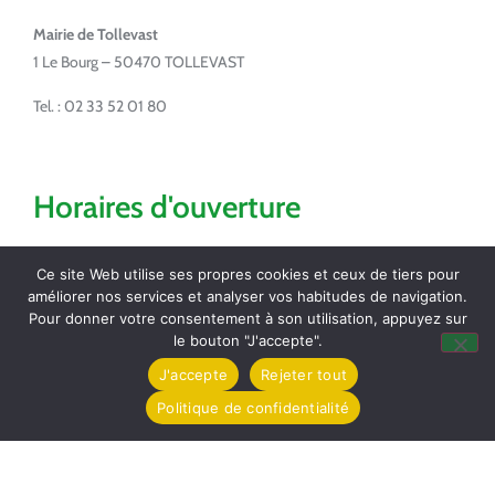
Mairie de Tollevast
1 Le Bourg – 50470 TOLLEVAST
Tel. : 02 33 52 01 80
Horaires d'ouverture
Lundi de 14h à 17h
Ce site Web utilise ses propres cookies et ceux de tiers pour
Mardi de 16h à 18h
améliorer nos services et analyser vos habitudes de navigation.
Jeudi de 8h30 à 12h
Pour donner votre consentement à son utilisation, appuyez sur
Vendredi de 16h à 18h
le bouton "J'accepte".
J'accepte
Rejeter tout
Partagez / Imprimez
Politique de confidentialité
Pocket