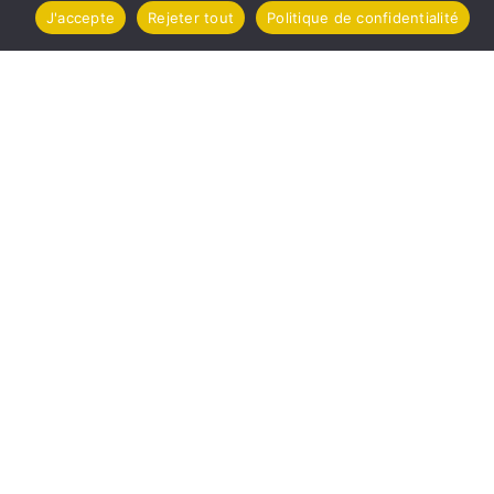
J'accepte
Rejeter tout
Politique de confidentialité
ure
Raccourc
Accueil
Comptes ren