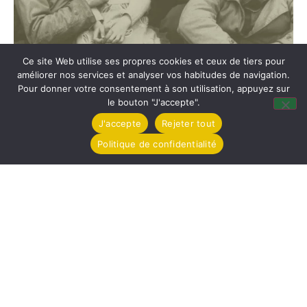
Ce site Web utilise ses propres cookies et ceux de tiers pour
améliorer nos services et analyser vos habitudes de navigation.
Pour donner votre consentement à son utilisation, appuyez sur
le bouton "J'accepte".
J'accepte
Rejeter tout
Politique de confidentialité