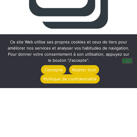
Téléchargez le Compte Rendu
Ce site Web utilise ses propres cookies et ceux de tiers pour
améliorer nos services et analyser vos habitudes de navigation.
Pour donner votre consentement à son utilisation, appuyez sur
le bouton "J'accepte".
J'accepte
Rejeter tout
Politique de confidentialité
Mairie de Tollevast
1 Le Bourg – 50470 TOLLEVAST
Tel. : 02 33 52 01 80