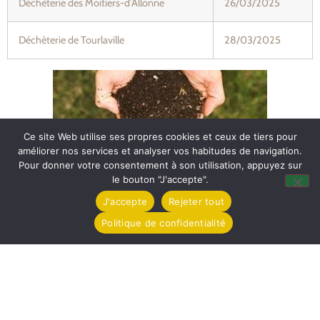
Déchèterie des Moitiers-d’Allonne
26/03/2025
Déchèterie de Tourlaville
28/03/2025
Ce site Web utilise ses propres cookies et ceux de tiers pour
améliorer nos services et analyser vos habitudes de navigation.
Pour donner votre consentement à son utilisation, appuyez sur
le bouton "J'accepte".
J'accepte
Rejeter tout
Politique de confidentialité
Mairie de Tollevast