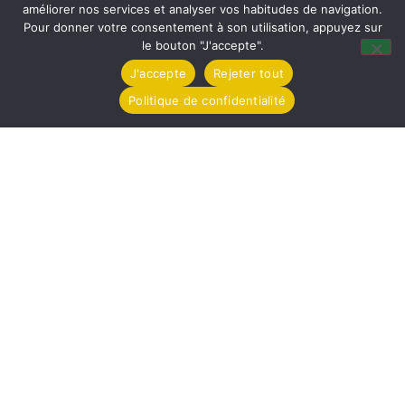
améliorer nos services et analyser vos habitudes de navigation.
Pour donner votre consentement à son utilisation, appuyez sur
le bouton "J'accepte".
J'accepte
Rejeter tout
Politique de confidentialité
Mairie de Tollevast
1 Le Bourg – 50470 TOLLEVAST
Tel. : 02 33 52 01 80
Horaires d'ouverture
Lundi de 14h à 17h
Mardi de 16h à 18h
Jeudi de 8h30 à 12h
Vendredi de 16h à 18h