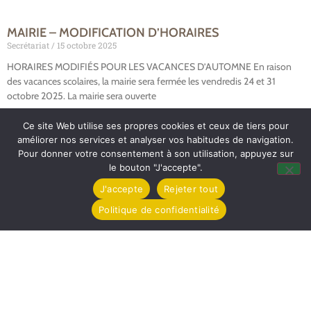
MAIRIE – MODIFICATION D’HORAIRES
Secrétariat
15 octobre 2025
HORAIRES MODIFIÉS POUR LES VACANCES D’AUTOMNE En raison
des vacances scolaires, la mairie sera fermée les vendredis 24 et 31
octobre 2025. La mairie sera ouverte
Lire la suite »
Ce site Web utilise ses propres cookies et ceux de tiers pour
améliorer nos services et analyser vos habitudes de navigation.
Pour donner votre consentement à son utilisation, appuyez sur
le bouton "J'accepte".
J'accepte
Rejeter tout
Politique de confidentialité
Mairie de Tollevast
1 Le Bourg – 50470 TOLLEVAST
Tel. : 02 33 52 01 80