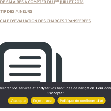
ER
DE SALAIRES A COMPTER DU 1
JUILLET 2026
TIF DES MINEURS
OCALE D’ÉVALUATION DES CHARGES TRANSFÉRÉES
méliorer nos services et analyser vos habitudes de navigation. Pour do
"J'accepte".
J'accepte
Rejeter tout
Politique de confidentialité