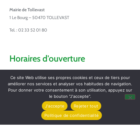
Mairie de Tollevast
1 Le Bourg – 50470 TOLLEVAST
Tel. : 02 33 52 01 80
Horaires d'ouverture
Lundi de 14h à 17h
Ce site Web utilise ses propres cookies et ceux de tiers pour
Mardi de 16h à 18h
améliorer nos services et analyser vos habitudes de navigation.
Jeudi de 8h30 à 12h
Pour donner votre consentement à son utilisation, appuyez sur
Vendredi de 16h à 18h
le bouton "J'accepte".
J'accepte
Rejeter tout
Partagez / Imprimez
Politique de confidentialité
Pocket