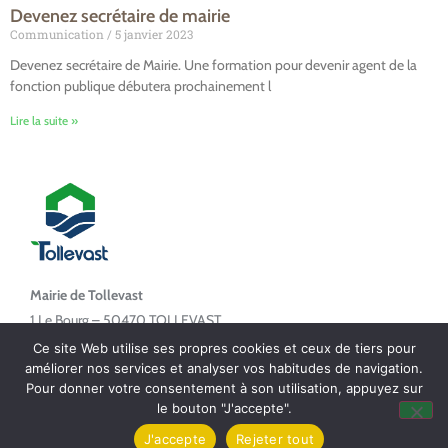
Devenez secrétaire de mairie
Communication
5 janvier 2023
Devenez secrétaire de Mairie. Une formation pour devenir agent de la
fonction publique débutera prochainement l
Lire la suite »
Mairie de Tollevast
1 Le Bourg – 50470 TOLLEVAST
Ce site Web utilise ses propres cookies et ceux de tiers pour
Tel. : 02 33 52 01 80
améliorer nos services et analyser vos habitudes de navigation.
Pour donner votre consentement à son utilisation, appuyez sur
le bouton "J'accepte".
J'accepte
Rejeter tout