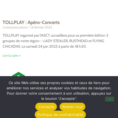
TOLLPLAY : Apéro-Concerts
Communication
14 février 2023
TOLLPLAY organisé par l’ASCT, accueillera pour sa première édition 3
groupes de notre région : -LADY STEALER, RUSTHEAD et FLYING
CHICKENS. Le samedi 24 juin 2023 à partir de 18 h30.
Lire la suite »
Ce site Web utilise ses propres cookies et ceux de tiers pour
améliorer nos services et analyser vos habitudes de navigation.
Pour donner votre consentement à son utilisation, appuyez sur
le bouton "J'accepte".
Mairie de Tollevast
J'accepte
Rejeter tout
1 Le Bourg – 50470 TOLLEVAST
Politique de confidentialité