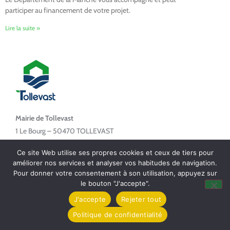
participer au financement de votre projet.
Lire la suite »
Mairie de Tollevast
1 Le Bourg – 50470 TOLLEVAST
Tel. : 02 33 52 01 80
Ce site Web utilise ses propres cookies et ceux de tiers pour
améliorer nos services et analyser vos habitudes de navigation.
Pour donner votre consentement à son utilisation, appuyez sur
le bouton "J'accepte".
Horaires d'ouverture
J'accepte
Rejeter tout
Politique de confidentialité
Lundi de 14h à 17h