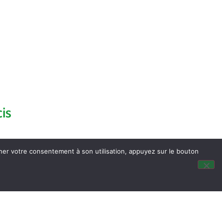
is
nner votre consentement à son utilisation, appuyez sur le bouton
dus du Conseil Municipal
ocalisation
tité & Passeport