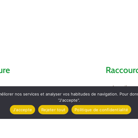
ure
Raccourc
Accueil
méliorer nos services et analyser vos habitudes de navigation. Pour do
"J'accepte".
Comptes ren
J'accepte
Rejeter tout
Politique de confidentialité
Contact et l
mez
Carte d’Iden