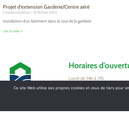
Projet d’extension Garderie/Centre aéré
Communication
16 février 2022
Installation d’un bâtiment dans la cour de la garderie
Lire la suite »
Horaires d'ouvert
Lundi de 14h à 17h
Mardi de 16h à 18h
Ce site Web utilise ses propres cookies et ceux de tiers pour a
Jeudi de 8h30 à 12h
Vendredi de 16h à 18h
Mairie de Tollevast
1 Le Bourg – 50470
Partagez / Impri
TOLLEVAST