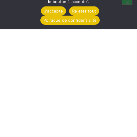
le bouton "J'accepte".
Jeudi de 8h30 à 12h
J'accepte
Rejeter tout
Vendredi de 16h à 18h
Politique de confidentialité
Partagez / Imprimez
Pocket
Facebook
Email
Print
Raccourcis
© 2021 MAIRIE DE TOLLEVAST