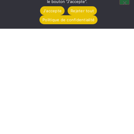
le bouton "J'accepte".
Jeudi de 8h30 à 12h
J'accepte
Rejeter tout
Vendredi de 16h à 18h
Politique de confidentialité
Partagez / Imprimez
Pocket
Facebook
Email
Print
Raccourcis
© 2021 MAIRIE DE TOLLEVAST