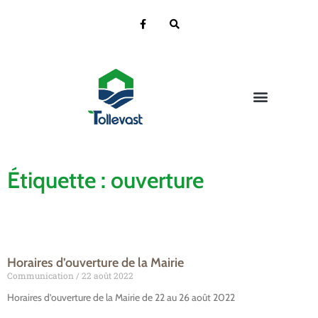
Vie de la Mairie
Vie pratique
Vie Citoyenne
Ecole & Jeunesse
Vie Culturelle
Contact et localisation
Étiquette : ouverture
Horaires d’ouverture de la Mairie
Communication
22 août 2022
Horaires d’ouverture de la Mairie de 22 au 26 août 2022