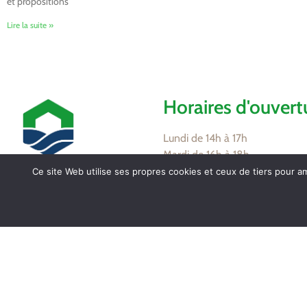
et propositions
Lire la suite »
Horaires d'ouvert
Lundi de 14h à 17h
Mardi de 16h à 18h
Jeudi de 8h30 à 12h
Ce site Web utilise ses propres cookies et ceux de tiers pour a
Vendredi de 16h à 18h
Mairie de Tollevast
1 Le Bourg – 50470
Partagez / Impri
TOLLEVAST
Tel. : 02 33 52 01 80
Poc
Facebook
Email
Print