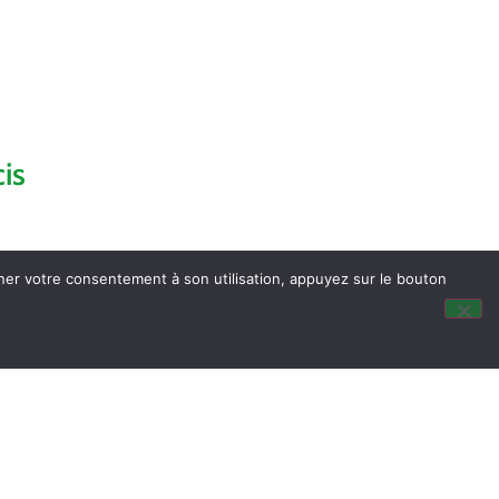
is
nner votre consentement à son utilisation, appuyez sur le bouton
dus du Conseil Municipal
ocalisation
tité & Passeport
listes électorales