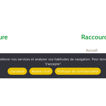
ure
Raccourc
Accueil
méliorer nos services et analyser vos habitudes de navigation. Pour do
Comptes ren
"J'accepte".
J'accepte
Rejeter tout
Politique de confidentialité
Contact et l
mez
Carte d’Iden
Inscriptions 
ket