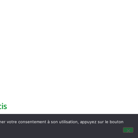
is
nner votre consentement à son utilisation, appuyez sur le bouton
dus du Conseil Municipal