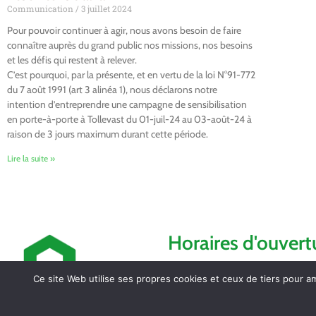
Communication
3 juillet 2024
Pour pouvoir continuer à agir, nous avons besoin de faire
connaître auprès du grand public nos missions, nos besoins
et les défis qui restent à relever.
C’est pourquoi, par la présente, et en vertu de la loi N°91-772
du 7 août 1991 (art 3 alinéa 1), nous déclarons notre
intention d’entreprendre une campagne de sensibilisation
en porte-à-porte à Tollevast du 01-juil-24 au 03-août-24 à
raison de 3 jours maximum durant cette période.
Lire la suite »
Horaires d'ouvert
Lundi de 14h à 17h
Ce site Web utilise ses propres cookies et ceux de tiers pour a
Mardi de 16h à 18h
Jeudi de 8h30 à 12h