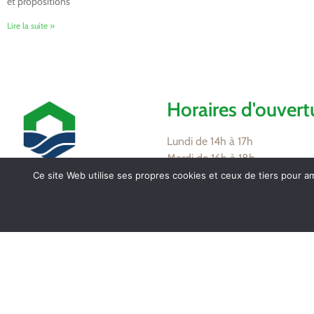
et propositions
Lire la suite »
Horaires d'ouvert
Lundi de 14h à 17h
Mardi de 16h à 18h
Jeudi de 8h30 à 12h
Ce site Web utilise ses propres cookies et ceux de tiers pour a
Vendredi de 16h à 18h
Mairie de Tollevast
1 Le Bourg – 50470
Partagez / Impri
TOLLEVAST
Tel. : 02 33 52 01 80
Poc
Facebook
Email
Print