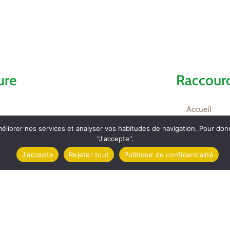
ure
Raccourc
Accueil
méliorer nos services et analyser vos habitudes de navigation. Pour do
Comptes ren
"J'accepte".
J'accepte
Rejeter tout
Politique de confidentialité
Contact et l
mez
Carte d’Iden
Inscriptions 
ket