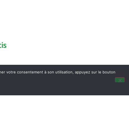
is
nner votre consentement à son utilisation, appuyez sur le bouton
dus du Conseil Municipal
ocalisation
tité & Passeport
listes électorales