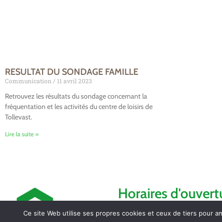
RESULTAT DU SONDAGE FAMILLE
Communication
11 avril 2023
Retrouvez les résultats du sondage concernant la
fréquentation et les activités du centre de loisirs de
Tollevast.
Lire la suite »
Horaires d'ouvert
Ce site Web utilise ses propres cookies et ceux de tiers pour a
Lundi de 14h à 17h