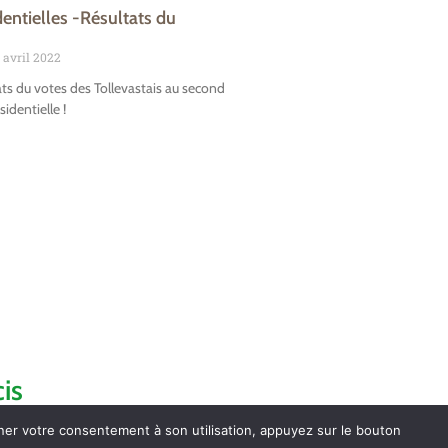
dentielles -Résultats du
 avril 2022
ats du votes des Tollevastais au second
sidentielle !
is
nner votre consentement à son utilisation, appuyez sur le bouton