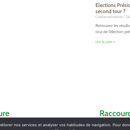
Elections Prési
second tour ?
Communication
24
Retrouvez les résult
tour de l’élection pré
Lire la suite »
ure
Raccourc
méliorer nos services et analyser vos habitudes de navigation. Pour do
Accueil