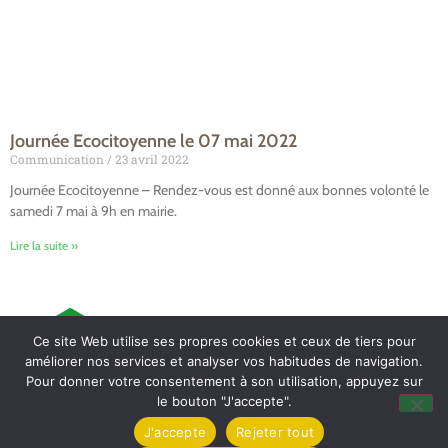
Journée Ecocitoyenne le 07 mai 2022
Communication
23 avril 2022
Journée Ecocitoyenne – Rendez-vous est donné aux bonnes volonté le
samedi 7 mai à 9h en mairie.
Lire la suite »
Ce site Web utilise ses propres cookies et ceux de tiers pour
améliorer nos services et analyser vos habitudes de navigation.
Pour donner votre consentement à son utilisation, appuyez sur
le bouton "J'accepte".
Mairie de Tollevast
J'accepte
Rejeter tout
1 Le Bourg – 50470 TOLLEVAST