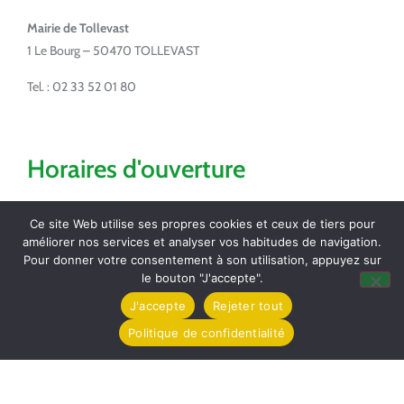
Mairie de Tollevast
1 Le Bourg – 50470 TOLLEVAST
Tel. : 02 33 52 01 80
Horaires d'ouverture
Lundi de 14h à 17h
Ce site Web utilise ses propres cookies et ceux de tiers pour
Mardi de 16h à 18h
améliorer nos services et analyser vos habitudes de navigation.
Jeudi de 8h30 à 12h
Pour donner votre consentement à son utilisation, appuyez sur
Vendredi de 16h à 18h
le bouton "J'accepte".
J'accepte
Rejeter tout
Partagez / Imprimez
Politique de confidentialité
Pocket