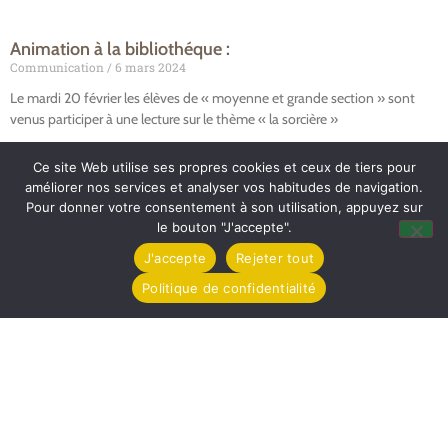
Animation à la bibliothéque :
Communication
6 mars 2024
Le mardi 20 février les élèves de « moyenne et grande section » sont
venus participer à une lecture sur le thème « la sorcière »
Lire la suite »
Ce site Web utilise ses propres cookies et ceux de tiers pour
améliorer nos services et analyser vos habitudes de navigation.
Pour donner votre consentement à son utilisation, appuyez sur
le bouton "J'accepte".
J'accepte
Rejeter tout
Politique de confidentialité
Mairie de Tollevast
1 Le Bourg – 50470 TOLLEVAST
Tel. : 02 33 52 01 80