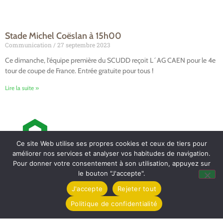
Stade Michel Coëslan à 15h00
Communication
27 septembre 2023
Ce dimanche, l’équipe première du SCUDD reçoit L´AG CAEN pour le 4e
tour de coupe de France. Entrée gratuite pour tous !
Lire la suite »
Ce site Web utilise ses propres cookies et ceux de tiers pour
améliorer nos services et analyser vos habitudes de navigation.
Pour donner votre consentement à son utilisation, appuyez sur
le bouton "J'accepte".
Mairie de Tollevast
1 Le Bourg – 50470 TOLLEVAST
J'accepte
Rejeter tout
Politique de confidentialité
Tel. : 02 33 52 01 80