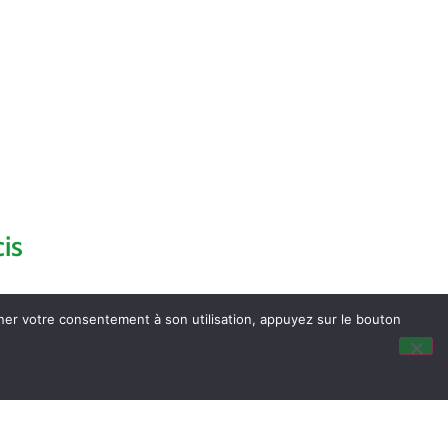
is
nner votre consentement à son utilisation, appuyez sur le bouton
dus du Conseil Municipal
ocalisation
tité & Passeport