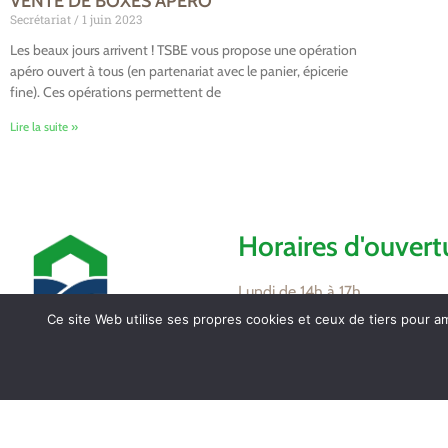
VENTE DE BOXES APERO
Secrétariat
1 juin 2023
Les beaux jours arrivent ! TSBE vous propose une opération
apéro ouvert à tous (en partenariat avec le panier, épicerie
fine). Ces opérations permettent de
Lire la suite »
Horaires d'ouvert
Lundi de 14h à 17h
Mardi de 16h à 18h
Ce site Web utilise ses propres cookies et ceux de tiers pour a
Jeudi de 8h30 à 12h
Vendredi de 16h à 18h
Mairie de Tollevast
1 Le Bourg – 50470
Partagez / Impri
TOLLEVAST