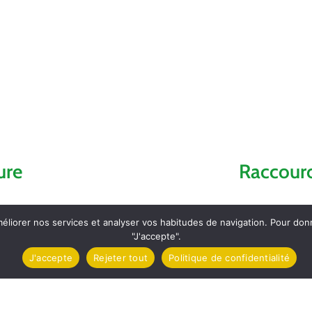
ure
Raccourc
Accueil
méliorer nos services et analyser vos habitudes de navigation. Pour do
"J'accepte".
Comptes ren
J'accepte
Rejeter tout
Politique de confidentialité
Contact et l
mez
Carte d’Iden