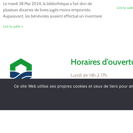
Le mardi 28 Mai 2024, la bibliothèque a fait don de
Lire la suit
plusieurs dizaines de livres jugés moins empruntés.
Auparavant, les bénévoles avaient effectué un inventaire
Lire la suite »
Horaires d'ouvert
Lundi de 14h à 17h
Mardi de 16h à 18h
Ce site Web utilise ses propres cookies et ceux de tiers pour a
Jeudi de 8h30 à 12h
Vendredi de 16h à 18h
Mairie de Tollevast
1 Le Bourg – 50470
Partagez / Impri
TOLLEVAST
Tel. : 02 33 52 01 80