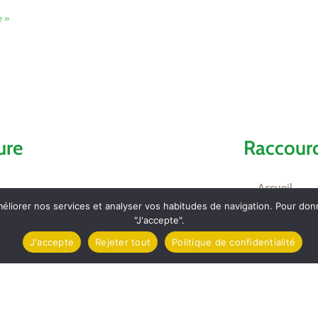
e »
ure
Raccourc
Accueil
méliorer nos services et analyser vos habitudes de navigation. Pour do
Comptes ren
"J'accepte".
J'accepte
Rejeter tout
Politique de confidentialité
Contact et l
mez
Carte d’Iden