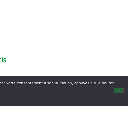
is
nner votre consentement à son utilisation, appuyez sur le bouton
dus du Conseil Municipal
ocalisation
tité & Passeport