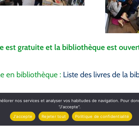
e est gratuite et la bibliothèque est ouver
le en bibliothèque :
Liste des livres de la b
méliorer nos services et analyser vos habitudes de navigation. Pour do
"J'accepte".
J'accepte
Rejeter tout
Politique de confidentialité