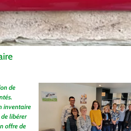
aire
don de
ntés.
n inventaire
de libérer
n offre de