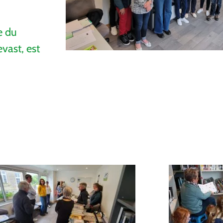
e du
evast, est