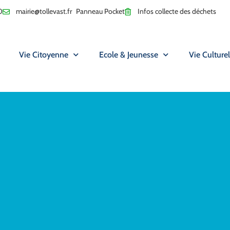
0
mairie@tollevast.fr
Panneau Pocket
Infos collecte des déchets
Vie Citoyenne
Ecole & Jeunesse
Vie Culturel