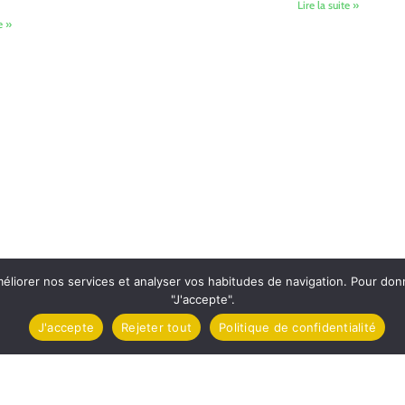
Lire la suite »
e »
méliorer nos services et analyser vos habitudes de navigation. Pour do
"J'accepte".
J'accepte
Rejeter tout
Politique de confidentialité