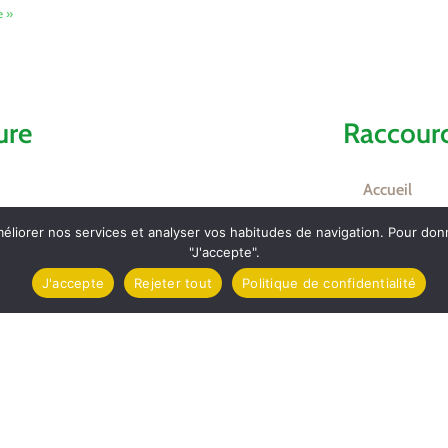
e »
ure
Raccourc
Accueil
méliorer nos services et analyser vos habitudes de navigation. Pour do
Comptes ren
"J'accepte".
Contact et l
J'accepte
Rejeter tout
Politique de confidentialité
mez
Carte d’Iden
Inscriptions 
et