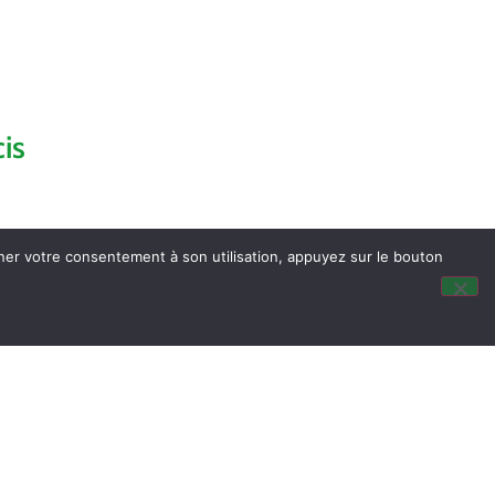
is
nner votre consentement à son utilisation, appuyez sur le bouton
dus du Conseil Municipal
ocalisation
tité & Passeport
listes électorales