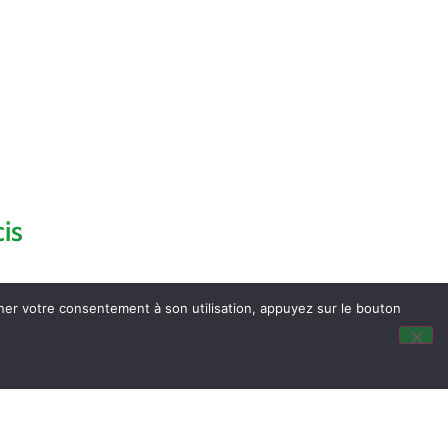
is
nner votre consentement à son utilisation, appuyez sur le bouton
dus du Conseil Municipal
ocalisation
tité & Passeport