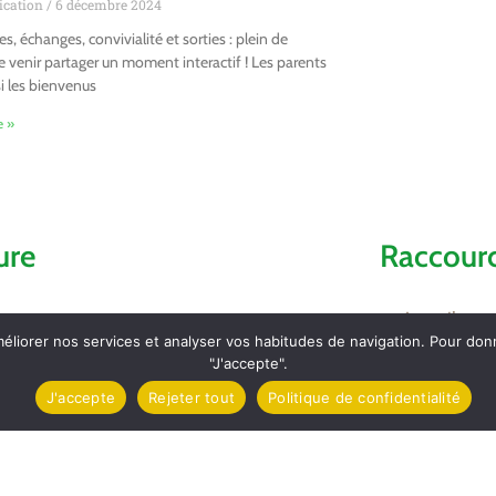
cation
6 décembre 2024
s, échanges, convivialité et sorties : plein de
e venir partager un moment interactif ! Les parents
i les bienvenus
e »
ure
Raccourc
Accueil
méliorer nos services et analyser vos habitudes de navigation. Pour do
"J'accepte".
Comptes ren
J'accepte
Rejeter tout
Politique de confidentialité
Contact et l
mez
Carte d’Iden