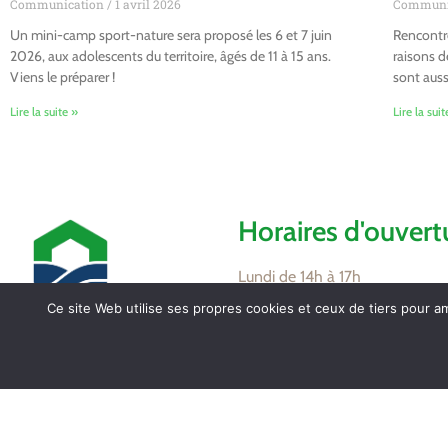
Communication
1 avril 2026
Communi
Un mini-camp sport-nature sera proposé les 6 et 7 juin
Rencontre
2026, aux adolescents du territoire, âgés de 11 à 15 ans.
raisons d
Viens le préparer !
sont auss
Lire la suite »
Lire la suit
Horaires d'ouvert
Lundi de 14h à 17h
Mardi de 16h à 18h
Ce site Web utilise ses propres cookies et ceux de tiers pour a
Jeudi de 8h30 à 12h
Vendredi de 16h à 18h
Mairie de Tollevast
1 Le Bourg – 50470
Partagez / Impri
TOLLEVAST