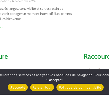
cation
6 décembre 2024
s, échanges, convivialité et sorties : plein de
e venir partager un moment interactif ! Les parents
i les bienvenus
e »
ure
Raccourc
Accueil
méliorer nos services et analyser vos habitudes de navigation. Pour do
"J'accepte".
Comptes ren
J'accepte
Rejeter tout
Politique de confidentialité
Contact et l
mez
Carte d’Iden