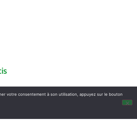
is
nner votre consentement à son utilisation, appuyez sur le bouton
dus du Conseil Municipal
ocalisation
tité & Passeport