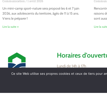
Communication
1 avril 2026
Communi
Un mini-camp sport-nature sera proposé les 6 et 7 juin
Rencontre
2026, aux adolescents du territoire, âgés de 11 à 15 ans.
raisons d
Viens le préparer !
sont auss
Lire la suite »
Lire la suit
Horaires d'ouvert
Lundi de 14h à 17h
Mardi de 16h à 18h
Ce site Web utilise ses propres cookies et ceux de tiers pour a
Jeudi de 8h30 à 12h
Vendredi de 16h à 18h
Mairie de Tollevast
1 Le Bourg – 50470
Partagez / Impri
TOLLEVAST