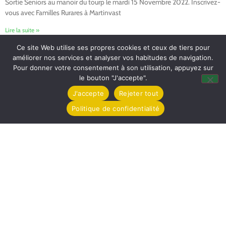
Sortie Seniors au manoir du tourp le mardi 15 Novembre 2022. Inscrivez-
vous avec Familles Rurares à Martinvast
Lire la suite »
Ce site Web utilise ses propres cookies et ceux de tiers pour
améliorer nos services et analyser vos habitudes de navigation.
Pour donner votre consentement à son utilisation, appuyez sur
le bouton "J'accepte".
J'accepte
Rejeter tout
Politique de confidentialité
Mairie de Tollevast
1 Le Bourg – 50470 TOLLEVAST
Tel. : 02 33 52 01 80
Horaires d'ouverture
Lundi de 14h à 17h