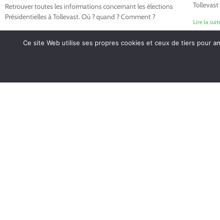
Tollevast
Retrouver toutes les informations concernant les élections
Présidentielles à Tollevast. Où ? quand ? Comment ?
Lire la suit
Lire la suite »
Ce site Web utilise ses propres cookies et ceux de tiers pour a
Horaires d'ouvert
Lundi de 14h à 17h
Mardi de 16h à 18h
Jeudi de 8h30 à 12h
Vendredi de 16h à 18h
Mairie de Tollevast
1 Le Bourg – 50470
Partagez / Impri
TOLLEVAST
Tel. : 02 33 52 01 80