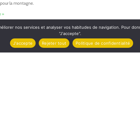
 pour la montagne.
e »
méliorer nos services et analyser vos habitudes de navigation. Pour do
1
2
3
4
"J'accepte".
J'accepte
Rejeter tout
Politique de confidentialité
ure
Raccourc
Accueil
Comptes ren
Contact et l
mez
Carte d’Iden