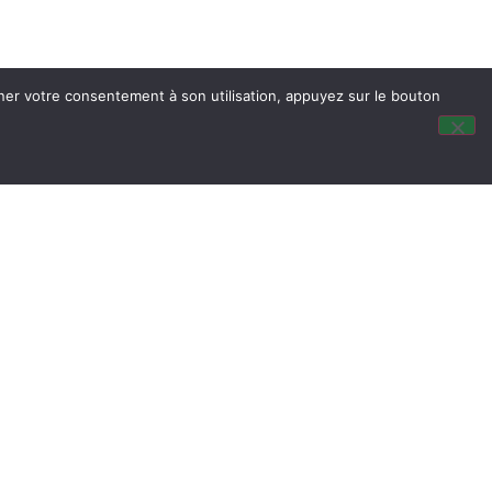
nner votre consentement à son utilisation, appuyez sur le bouton
is
dus du Conseil Municipal
ocalisation
tité & Passeport