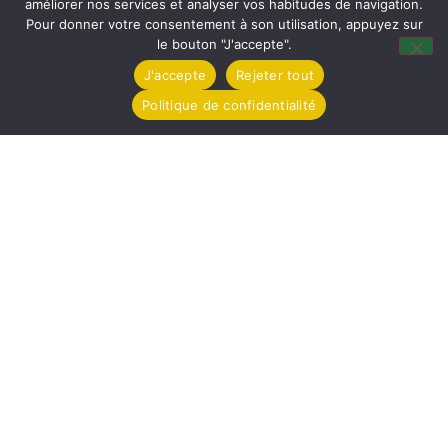
améliorer nos services et analyser vos habitudes de navigation.
Pour donner votre consentement à son utilisation, appuyez sur
le bouton "J'accepte".
J'accepte
Rejeter tout
Politique de confidentialité
Journée Ecocitoyenne le 07 mai 2022
Communication
23 avril 2022
Journée Ecocitoyenne – Rendez-vous est donné aux bonnes volonté le
samedi 7 mai à 9h en mairie.
Lire la suite »
1
2